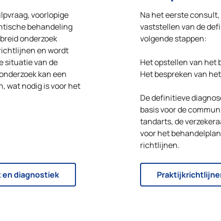
ulpvraag, voorlopige
Na het eerste consult,
ontische behandeling
vaststellen van de def
breid onderzoek
volgende stappen:
richtlijnen en wordt
e situatie van de
Het opstellen van het
t onderzoek kan een
Het bespreken van het
, wat nodig is voor het
De definitieve diagno
basis voor de communi
tandarts, de verzeker
voor het behandelplan
richtlijnen.
k en diagnostiek
Praktijkrichtlij