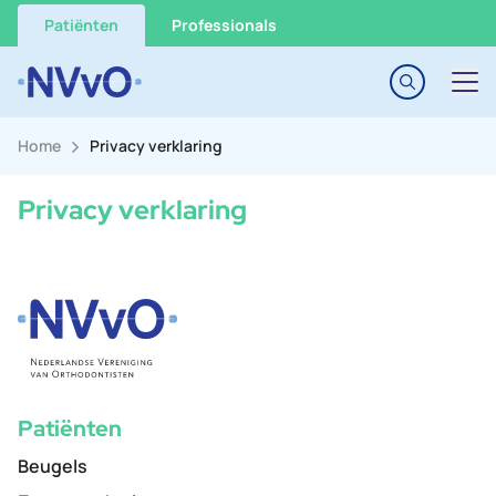
Go to content
Patiënten
Professionals
Home
Privacy verklaring
Privacy verklaring
Patiënten
Beugels